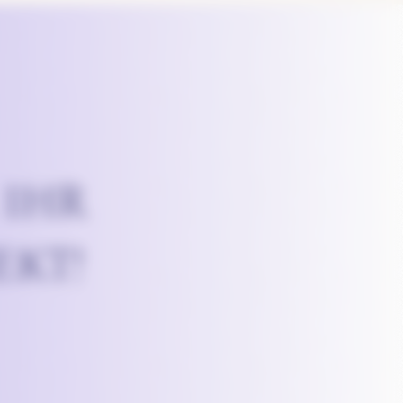
 IHR
KT!