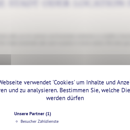
RE STADT ODER LOCATION
etail zählt, um ein warmes und fesselndes Ambiente zu schaffen. Entsc
 Ihre Stadt, Gemeinde oder auch Location in Szene setzen. Mit einer
IE RICHTIGE BELEUCHTUN
Webseite verwendet 'Cookies' um Inhalte und Anze
ren und zu analysieren. Bestimmen Sie, welche Di
MOTIV
werden dürfen
Unsere Partner
(1)
Besucher Zähldienste