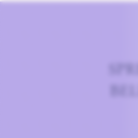
SPR
BE