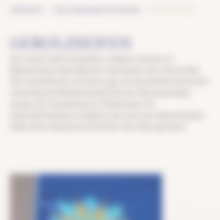
Cookie-Einstellungen
GEROLZHOFEN
STARTSEITE
REALISIERUNGEN ENTDECKEN
GEROLZHOFEN
Die schöne Stadt Gerolzhofen in Bayern leuchtet zur
Weihnachtszeit dank Blachere Illumination noch etwas heller.
XXL-Schneeflocken (mit dem Logo von Gerolzhofen) bereichern
neuerdings die Weihnachtsstadt. Bei den Überspannungen
wurden die Schneeflocken in Kombination mit
Stalactitlichterketten installiert, aber auch den Häuserfassaden
haben diese dekorativen Elemente ihren Platz gefunden.