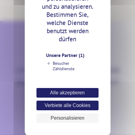
und zu analysieren.
Bestimmen Sie,
welche Dienste
benutzt werden
dürfen
Unsere Partner
(1)
KONTAKT
Besucher
SPRECHEN WIR ÜBER IHR
Zähldienste
BELEUCHTUNGSPROJEKT!
Alle akzeptieren
Verbiete alle Cookies
Personalisieren