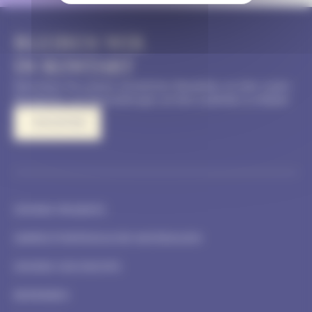
BLEIBEN WIR
IN KONTAKT
Abonnieren Sie unseren monatlichen Newsletter, um über unsere
Neuigkeiten und Veranstaltungen auf dem Laufenden zu bleiben
I REGISTER
UNSERE PROJEKTE
UMWELTVERTRÄGLICHE MATERIALIEN
UNSERE GESCHICHTE
BEWERBEN