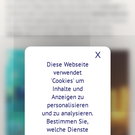
beleuchteten Weges, führt durch die funkelnde
Lichterwelt
. Zu
entdecken gibt es mehrere lichtinszenierte
Highlight-Stationen
,
die von Musik begleitet werden und zum Staunen und Träumen
einladen. Begleitet wird man dabei von der charmanten
Waldelfe Leni
, der Hauptfigur dieser verzauberten Reise.
X
Cookies
Diese Webseite
verwendet
'Cookies' um
Inhalte und
Anzeigen zu
personalisieren
und zu analysieren.
Bestimmen Sie,
welche Dienste