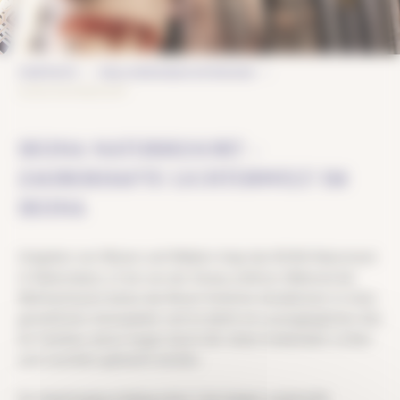
STARTSEITE
REALISIERUNGEN ENTDECKEN
IKUNA NATURRESORT
IKUNA NATURRESORT –
ZAUBERHAFTE LICHTERWELT IM
IKUNA
Umgeben von Wiesen und Wäldern liegt das IKUNA Naturresort
in Natternbach, 15 km von der Donau entfernt. Während der
Weihnachtszeit bietet das Resort festliche Attraktionen in einer
gemütlichen Atmosphäre und ist damit ein unumgängliches Ziel
für Familien, deren Augen durch die vielen funkelnden Lichter
zum Leuchten gebracht werden.
Ein Spaziergang entlang eines 1 km langen, zauberhaft