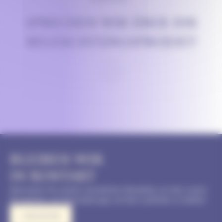
SPRECHEN WIR ÜBER IHR
BELEUCHTUNGSPROJEKT!
BLEIBEN WIR
IN KONTAKT
Abonnieren Sie unseren monatlichen Newsletter, um über unsere
Neuigkeiten und Veranstaltungen auf dem Laufenden zu bleiben
I REGISTER