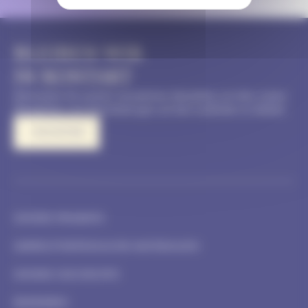
BLEIBEN WIR
IN KONTAKT
Abonnieren Sie unseren monatlichen Newsletter, um über unsere
Neuigkeiten und Veranstaltungen auf dem Laufenden zu bleiben
I REGISTER
UNSERE PROJEKTE
UMWELTVERTRÄGLICHE MATERIALIEN
UNSERE GESCHICHTE
BEWERBEN