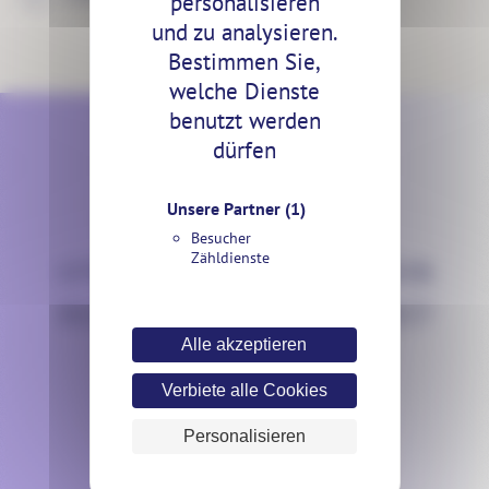
personalisieren
und zu analysieren.
Bestimmen Sie,
welche Dienste
benutzt werden
dürfen
Unsere Partner
(1)
KONTAKT
Besucher
Zähldienste
SPRECHEN WIR ÜBER IHR
BELEUCHTUNGSPROJEKT!
Alle akzeptieren
Verbiete alle Cookies
Personalisieren