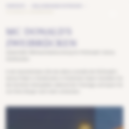
Cookie-Einstellungen
STARTSEITE
REALISIERUNGEN ENTDECKEN
MC DONALD´S ZWEIBRÜCKEN
MC DONALD´S
ZWEIBRÜCKEN
Zauberhafte Weihnachtsbeleuchtung für McDonald´s Getrey
Zweibrücken
In der besinnlichsten Zeit des Jahres erstrahlt die McDonald´s
Getrey Filiale in Zweibrücken in festlichem Glanz! Genießen Sie
die herzliche Atmosphäre während der Feiertage und lassen Sie
sich Ihren Burger noch mehr schmecken.